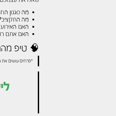
מה סגנון החת
מה התקציב?
האם האירוע 
האם אתם רוצי
🧠 טיפ מה
“פרחים עושים את הה
לי
חנ