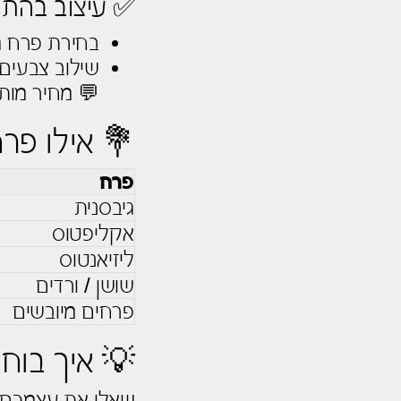
✅ עיצוב בהת
בחירת פרח מו
שילוב צבעים 
💬 מחיר מותא
💐 אילו פר
פרח
גיבסנית
אקליפטוס
ליזיאנטוס
שושן / ורדים
פרחים מיובשים
💡 איך בוח
שאלו את עצמכם: