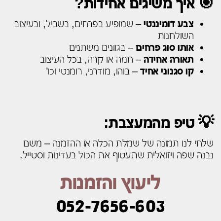
🎯 איך משיגים אחידות?
צבע דומיננטי
– שמופיע בפרחים, בשביל, ובעיצוב
השולחנות
אותו סוג פרחים
– בגוונים משתנים
תאורה אחידה
– חמה או קרה, בכל העיצוב
קו סגנוני אחיד
– בוהו, מודרני, רומנטי וכו’
💡 טיפ מהמעצבת:
שלחי לנו תמונה של שמלת הכלה או ההזמנה – משם
נבנה שפה ויזואלית שתעטוף את הכול בעדינות וסטייל.
ליעוץ והזמנות
052-7656-603