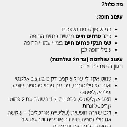
מה כלול?
עיצוב חופה:
בדי שיפון לבנים נשפכים
כתר
פרחים חיים
מרשים בחזית החופה
שני חבקי פרחים חיים
בצידי עמודי החופה
שביל חופה לבן
עיצוב שולחנות (עד 20 שולחנות)
מגוון דגמים לבחירה:
פמוט אקרילי עגול 5 קנים דקים בעיצוב אלגנטי
ואזה על פלייסמנט, עם ענן פרחי גיבסניות שופע
ועלי אקליפטוס
מצע אקליפטוס, גיבסניות וליזי משולב עם 2 פמוטי
קריסטל ונרות
דגם שזירה חופשית (שלישיית אגרטלים) – שלושה
אגרטלי זכוכית בשזירה אוורירית וטבעית של
דלפיניום, לוע הארי וגיבסניות