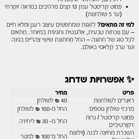
פמוט קריסטל ענק 13 קנים מרהיבים במראה יוקרתי
(עד 5 שולחנות)
למי זה מתאים?
לזוגות שמחפשים עיצוב רענן ומלא חיים
– עם נוכחות טבעית, אלגנטית וחגיגית במיוחד. מתאים
לכל סוג של חתונה – החל מחתונת שישי צהריים בגינה
ועד ערב קלאסי באולם.
✨ אפשרויות שדרוג
פריט
מחיר
ראנרים לשולחנות
40 ₪ לשולחן
מרכזי שולחן נוספים
החל מ-100 ₪ לשולחן
פמוטי קריסטל / נרות
החל מ- 30 ₪ ליחידה
דקורטיביים
השכרת מחיצה לבנה (וילונות
החל מ־100 ₪ למטר