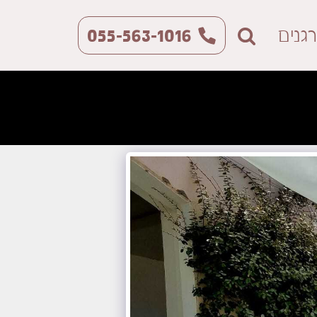
גנים
055-563-1016